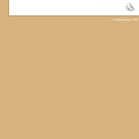
©
MATinternet
1999-