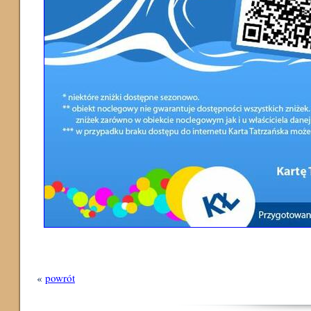
«
powrót