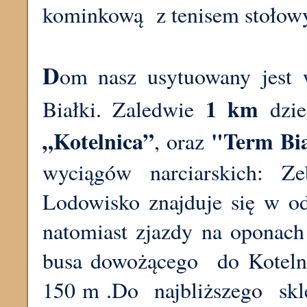
kominkową z tenisem stołow
D
om nasz usytuowany jest 
1 km
Białki. Zaledwie
dzie
„Kotelnica”
"Term Bi
, oraz
wyciągów narciarskich:
Lodowisko znajduje się w od
natomiast zjazdy na oponach
busa dowożącego do Koteln
150 m .Do najbliższego skl