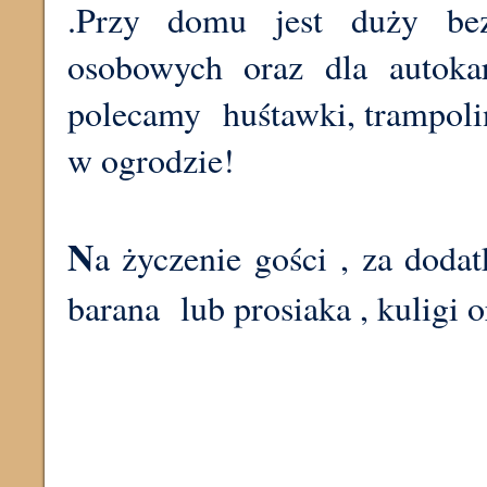
.Przy domu jest duży be
osobowych oraz dla autoka
polecamy huśtawki, trampolin
w ogrodzie!
N
a życzenie gości , za doda
barana lub prosiaka , kuligi 