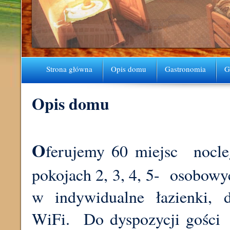
Strona główna
Opis domu
Gastronomia
G
Opis domu
O
ferujemy 60 miejsc nocl
pokojach 2, 3, 4, 5- osobowy
w indywidualne łazienki,
WiFi. Do dyspozycji gości p