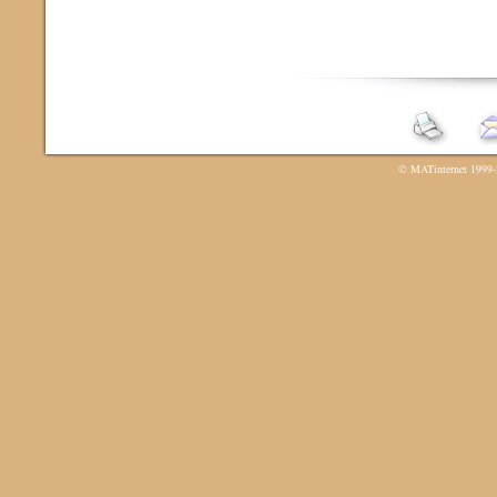
©
MATinternet
1999-