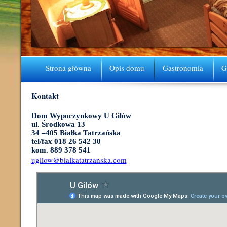
Strona główna
Opis domu
Gastronomia
G
Kontakt
Dom Wypoczynkowy U Gilów
ul. Środkowa 13
34 –405 Białka Tatrzańska
tel/fax 018 26 542 30
kom. 889 378 541
ugilow@bialkatatrzanska.com