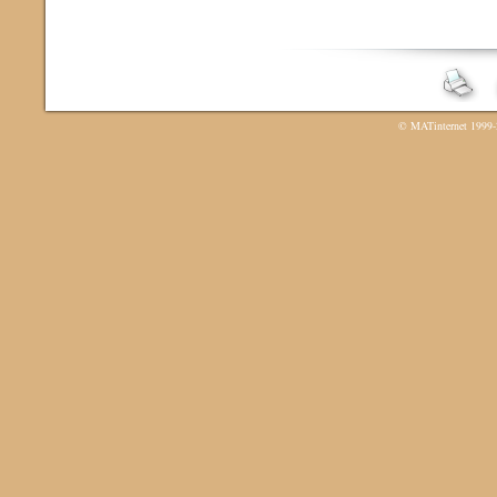
©
MATinternet
1999-